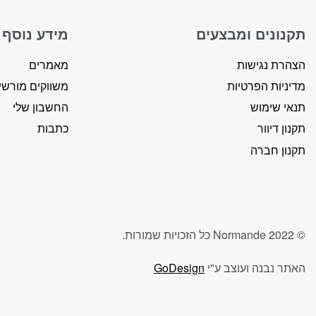
תקנונים ומבצעים
מידע נוסף
הצהרת נגישות
מאמרים
מדיניות הפרטיות
משווקים מורשי
תנאי שימוש
החשבון שלי
תקנון דיוור
כתבות
הכרחי
These
תקנון חברה
cookies
are not
optional.
They
are
© Normande 2022 כל הזכויות שמורות.
needed
for the
האתר נבנה ועוצב ע"י
GoDesign
website
to
function.