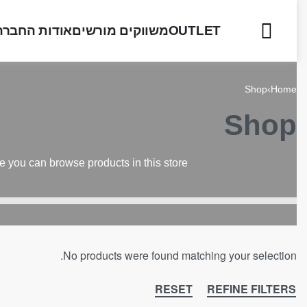
OUTLET
משווקים מורשים
אודות החברה
Shop
›
Home
Shop
e you can browse products in this store.
No products were found matching your selection.
RESET
REFINE FILTERS