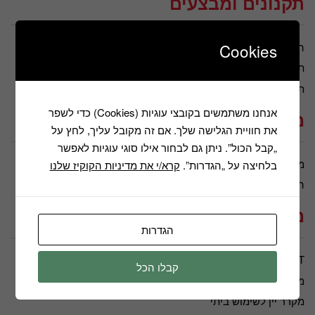
תקנונים ומבצעים
Cookies
הצהרת נגישות
מדיניות הפרטיות
תנאי שימוש
תקנון דיוור
תקנון חברה
אנחנו משתמשים בקובצי עוגיות (Cookies) כדי לשפר
מידע נוסף
את חוויית הגלישה שלך. אם זה מקובל עליך, לחץ על
„קבל הכול”. ניתן גם לבחור אילו סוגי עוגיות לאפשר
מאמרים
משווקים מורשים
בלחיצה על „הגדרות”.
קרא/י את מדיניות הקוקיז שלנו
החשבון שלי
כתבות
מאמרים
הגדרות
OUTLET
מכונת כביסה ומייבש
קבלו הכל
מכונת קרח
מקרר ויטרינה
מקרר יין לשימוש ביתי