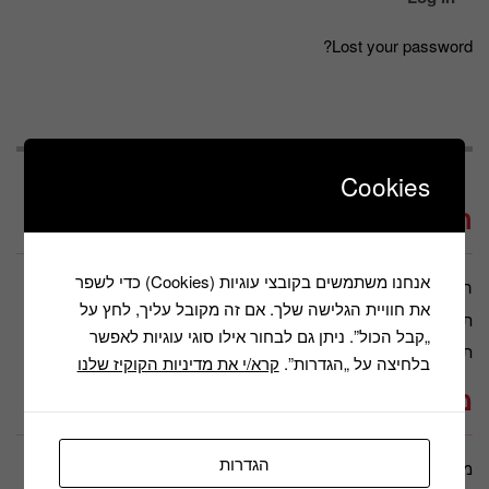
Lost your password?
Cookies
תקנונים ומבצעים
אנחנו משתמשים בקובצי עוגיות (Cookies) כדי לשפר
הצהרת נגישות
מדיניות הפרטיות
את חוויית הגלישה שלך. אם זה מקובל עליך, לחץ על
תנאי שימוש
תקנון דיוור
„קבל הכול”. ניתן גם לבחור אילו סוגי עוגיות לאפשר
תקנון חברה
בלחיצה על „הגדרות”.
קרא/י את מדיניות הקוקיז שלנו
מידע נוסף
הגדרות
מאמרים
משווקים מורשים