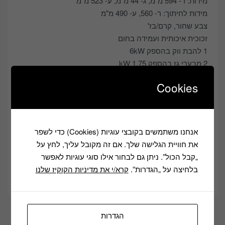
מידות: ר- 594 מ"מ, ג- 44 מ"מ, ע- 523 מ"מ
מידות לחיתוך: ר- 560, ע- 490 מ"מ
צבע שחור, קרם/בז'
זכוכית איכותית ועמידה בחום
1 להבת ווק בהספק 6kW
2 מבערי גז בהספק 1.75 kW
מבער בהספק 1.0kW
Cookies
מבערים מתקדמים להגנה מפני נזילות
אנחנו משתמשים בקובצי עוגיות (Cookies) כדי לשפר
Add to cart
את חוויית הגלישה שלך. אם זה מקובל עליך, לחץ על
„קבל הכול”. ניתן גם לבחור אילו סוגי עוגיות לאפשר
Categories:
בישול ואפייה
,
כיריים
בלחיצה על „הגדרות”.
קרא/י את מדיניות הקוקיז שלנו
שיתוף
הגדרות