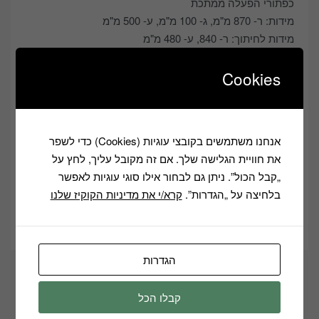
כפתורי הפעלה ממתכת
מידות: ר- 870 מ"מ, ג- 100 מ"מ, ע- 500 מ"מ
מידות לחיתוך: ר- 840, ע- 480 מ"מ
צבע כסוף
זכוכית 8 מ"מ איכותית ועמידה בחום
Cookies
1להבת טורבו בהספק 4kW
מבער מהיר בהספק 4kW
2מבערי גז בהספק 8kW
אנחנו משתמשים בקובצי עוגיות (Cookies) כדי לשפר
מבער בהספק 0kW
את חוויית הגלישה שלך. אם זה מקובל עליך, לחץ על
ראשים ורשתות מברזל יצוק
„קבל הכול”. ניתן גם לבחור אילו סוגי עוגיות לאפשר
9ed1af66aa82
בלחיצה על „הגדרות”.
קרא/י את מדיניות הקוקיז שלנו
Categories:
בישול ואפייה
,
כיריים
שיתוף
הגדרות
קבלו הכל