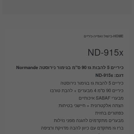
HOME
›
בישול ואפייה
›
כיריים
ND-915x
כיריים 5 להבות גז 90 ס"מ בגימור נירוסטה Normande
דגם: ND-915x
כיריים 5 להבות גז בגימור נירוסטה
כיריים 90 ס"מ 4 מבערים + להבת טורבו
מבערי SABAF איכותיים
הצתה אלקטרונית + חיישני בטיחות
כפתורים בחזית
מבערים מתקדמים להגנה מפני נזילות
ברז גז מתקדם עם כיוון להבה מדויקת ורציפה