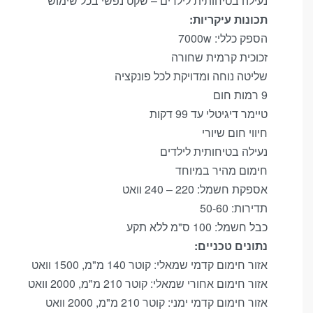
נעילה בטיחותית לילדים – שקט נפשי בכל שימוש
תכונות עיקריות:
הספק כללי: 7000w
זכוכית קרמית שחורה
שליטה נוחה ומדויקת לכל פונקציה
9 רמות חום
טיימר דיגיטלי עד 99 דקות
הכרחי
חיווי חום שיורי
These
נעילה בטיחותית לילדים
cookies
חימום מהיר במיוחד
are not
אספקת חשמל: 220 – 240 וואט
optional.
תדירות: 50-60
They
are
כבל חשמל: 100 ס"מ ללא תקע
needed
נתונים טכניים:
for the
אזור חימום קדמי שמאלי: קוטר 140 מ"מ, 1500 וואט
website
אזור חימום אחורי שמאלי: קוטר 210 מ"מ, 2000 וואט
to
אזור חימום קדמי ימני: קוטר 210 מ"מ, 2000 וואט
function.