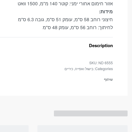
אזור חימום אחורי ימני: קוטר 140 מ"מ, 1500 וואט
מידות:
סטטיסטיקות
חיצוני רוחב 58 ס"מ, עומק 51 ס"מ, גובה 6.3 ס"מ
In order for
לחיתוך: רוחב 56 ס"מ, עומק 48 ס"מ
us to
improve the
Description
website's
functionality
and
ND 6555
structure,
Categories:
בישול ואפייה
,
כיריים
based on
how the
שיתוף
website is
used.
חווית
משתמש
In order for