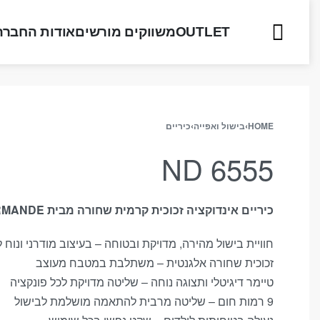
OUTLET
משווקים מורשים
אודות החברה
HOME
›
בישול ואפייה
›
כיריים
ND 6555
כיריים אינדוקציה זכוכית קרמית שחורה מבית NORMANDE דגם ND 6555
חוויית בישול מהירה, מדויקת ובטוחה – בעיצוב מודרני ונוח 
זכוכית שחורה אלגנטית – משתלבת במטבח מעוצב
טיימר דיגיטלי ותצוגה נוחה – שליטה מדויקת לכל פונקציה
9 רמות חום – שליטה מרבית להתאמה מושלמת לבישול