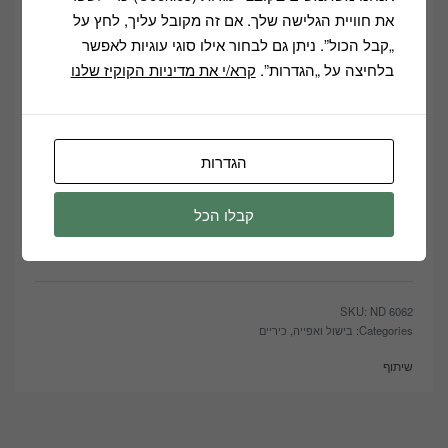
מוקדי גז:
את חוויית הגלישה שלך. אם זה מקובל עליך, לחץ על
מבער גדול – 2400 וואט
„קבל הכול”. ניתן גם לבחור אילו סוגי עוגיות לאפשר
מבער קטן – 1000 וואט
בלחיצה על „הגדרות”.
קרא/י את מדיניות הקוקיז שלנו
מידות חיצוניות: רוחב: 59 ס"מ, עומק: 51 ס"מ
מידות להתקנה: רוחב: 56 ס"מ, עומק 48 ס"מ
הגדרות
Description
קבלו הכל
Error:
Contact form not found.
ND 6062
Categories:
בישול ואפייה
,
כיריים
שיתוף