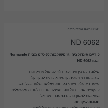
HOME
›
בישול ואפייה
›
כיריים
ND 6062
כיריים אינדוקציה וגז משולבות 60 ס"מ מבית Normande
דגם: ND 6062
שילוב חכם בין אינדוקציה לגז לבישול מדויק ונוח
עיצוב מודרני וזכוכית קרמית איכותית לניקוי קל
טיימר דיגיטלי, חיישני בטיחות, ושליטה מלאה בכל רגע
פונקציית שמירה על חום והפעלה מהירה לנוחות מקסימלית
מתאימות למגוון צרכים במטבח הישראלי
תכונות עיקריות
זכוכית קרמית מלאה בגימור איכותי וקל לניקוי