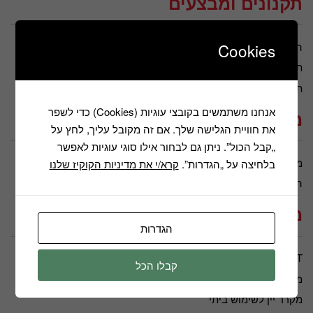
תקנונים ומבצעים
Cookies
הצהרת נגישות
מדיניות הפרטיות
תנאי שימוש
תקנון דיוור
תקנון חברה
אנחנו משתמשים בקובצי עוגיות (Cookies) כדי לשפר
מידע נוסף
את חוויית הגלישה שלך. אם זה מקובל עליך, לחץ על
„קבל הכול”. ניתן גם לבחור אילו סוגי עוגיות לאפשר
מאמרים
משווקים מורשים
בלחיצה על „הגדרות”.
קרא/י את מדיניות הקוקיז שלנו
החשבון שלי
כתבות
מאמרים
הגדרות
OUTLET
מכונת כביסה ומייבש
קבלו הכל
מכונת קרח
מקרר ויטרינה
מקרר יין לשימוש ביתי