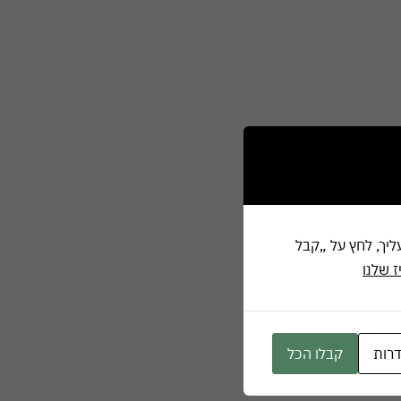
זה מקובל עליך, לחץ על „קבל
ז שלנו
רות
קבלו הכל