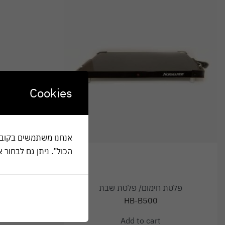
Cookies
הכול”. ניתן גם לבחור 
פלטת חימום/ פלטת שבת
HB-B500
Add to cart