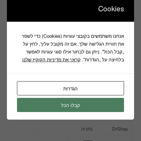
עילית
Cookies
קישור
הייטקזון
כפר סבא
רפפורט 3
לאתר
הרצליה
אנחנו משתמשים בקובצי עוגיות (Cookies) כדי לשפר
וואלה שופס
פיתוח
את חוויית הגלישה שלך. אם זה מקובל עליך, לחץ על
„קבל הכול”. ניתן גם לבחור אילו סוגי עוגיות לאפשר
לאסט פרייס
חיפה
המגינים 5
בלחיצה על „הגדרות”.
קרא/י את מדיניות הקוקיז שלנו
מבט
פתח
ז'בוטינסקי
אלקטריק
תקווה
115
גרשון
הגדרות
סל טק
חיפה
שופמן 38
קבלו הכל
קניה טובה
רמת
לישראל
השרון
DrShop
נתניה