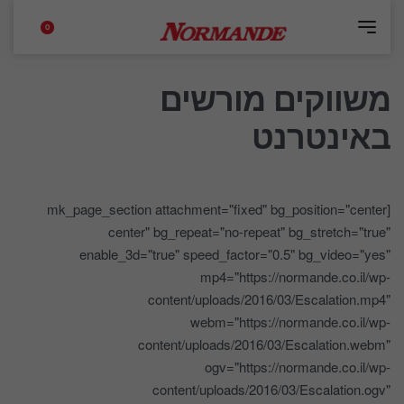
0
משווקים מורשים
באינטרנט
[mk_page_section attachment="fixed" bg_position="center
center" bg_repeat="no-repeat" bg_stretch="true"
enable_3d="true" speed_factor="0.5" bg_video="yes"
mp4="https://normande.co.il/wp-
content/uploads/2016/03/Escalation.mp4"
webm="https://normande.co.il/wp-
content/uploads/2016/03/Escalation.webm"
ogv="https://normande.co.il/wp-
content/uploads/2016/03/Escalation.ogv"