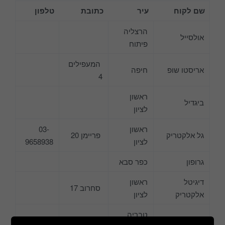
שם לקוח
עיר
כתובת
טלפון
הרצליה
אולסייל
פיתוח
המעפילים
אריסטו שופ
חיפה
4
ראשון
ביגדיל
לציון
ראשון
03-
גל אלקטריק
פריימן 20
לציון
9658938
גרופון
כפר סבא
דיגיטל
ראשון
סחרוב 17
אלקטריק
לציון
טבריה
דיילי סייל