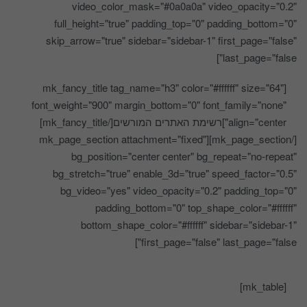
video_color_mask="#0a0a0a" video_opacity="0.2"
full_height="true" padding_top="0" padding_bottom="0"
skip_arrow="true" sidebar="sidebar-1" first_page="false"
last_page="false"]
[mk_fancy_title tag_name="h3" color="#ffffff" size="64"
font_weight="900" margin_bottom="0" font_family="none"
align="center"]רשימת האתרים המורשים[/mk_fancy_title]
[/mk_page_section][mk_page_section attachment="fixed"
bg_position="center center" bg_repeat="no-repeat"
bg_stretch="true" enable_3d="true" speed_factor="0.5"
bg_video="yes" video_opacity="0.2" padding_top="0"
padding_bottom="0" top_shape_color="#ffffff"
bottom_shape_color="#ffffff" sidebar="sidebar-1"
first_page="false" last_page="false"]
[mk_table]