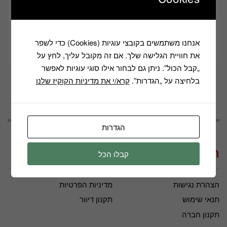
הספק מרבי 2400 וואט
SW603A
Category:
מגהצים
אנחנו משתמשים בקובצי עוגיות (Cookies) כדי לשפר
שיתוף
את חוויית הגלישה שלך. אם זה מקובל עליך, לחץ על
„קבל הכול”. ניתן גם לבחור אילו סוגי עוגיות לאפשר
בלחיצה על „הגדרות”.
קרא/י את מדיניות הקוקיז שלנו
הגדרות
תקנונים ומבצעים
קבלו הכל
הצהרת נגישות
מדיניות הפרטיות
תנאי שימוש
תקנון דיוור
תקנון חברה