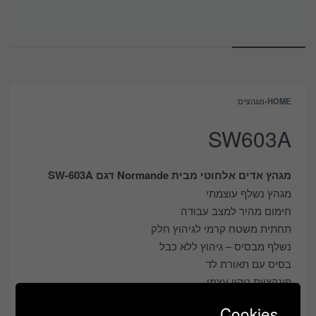
HOME
›
מגהצים
SW603A
מגהץ אדים אלחוטי מבית Normande דגם SW-603A
מגהץ נשלף עוצמתי
חימום מהיר למצב עבודה
תחתית משטח קרמי לגיהוץ חלק
נשלף מבסיס – גיהוץ ללא כבל
בסיס עם תאורת לד
פונקציית ניקוי עצמי
מכת אדים עוצמתית במיוחד – גם במצב מאונך
Cookies