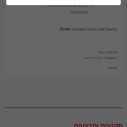
פונקציות פתיחת מכסה
אוטומטית
Error:
Contact form not found.
SPK-88
Category:
קומקום ומיחם
שיתוף
תקנונים ומבצעים