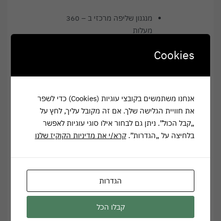
מנגנון שליפה מרכזי ב – 360
מעלות
פיה רחבה למזיגה קלה
Cookies
מכסה נשלף
תקע ישראלי
הספק: 1850-2200w
תדר 220-240v / 50-60Hz
אנחנו משתמשים בקובצי עוגיות (Cookies) כדי לשפר
צבעים: ירוק או לבן
את חוויית הגלישה שלך. אם זה מקובל עליך, לחץ על
„קבל הכול”. ניתן גם לבחור אילו סוגי עוגיות לאפשר
בלחיצה על „הגדרות”.
קרא/י את מדיניות הקוקיז שלנו
מרתיח מים במהירות מרבית
מנגנון כיבוי אוטומטי
מתג הפעלה LED
מד מים
הגדרות
עיצוב עץ ייחודי בבסיס הגוף
ובידית הקומקום
קבלו הכל
גוף חימום נסתר המונע אבנית