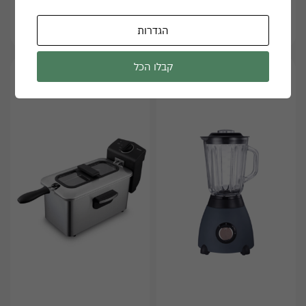
קומקום ומיחם
פלטת חימום/ פלטת שבת
HB-B500
NWH-1060
הגדרות
קבלו הכל