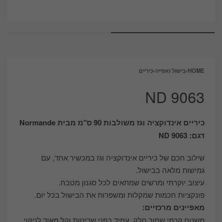
HOME
›
בישול ואפייה
›
כיריים
ND 9063
כיריים אינדוקציה וגז משולבות 90 ס"מ מבית Normande
דגם: ND 9063
שילוב חכם של כיריים אינדוקציה וגז במכשיר אחד, עם
גמישות מלאה בבישול.
עיצוב יוקרתי ומרשים שמתאים לכל סגנון מטבח.
פונקציות חכמות שמקלות ומשפרות את הבישול בכל יום.
מאפיינים מרכזיים:
משטח קרמי שחור חלק, עמיד בפני שריטות וקל מאוד לניקוי.