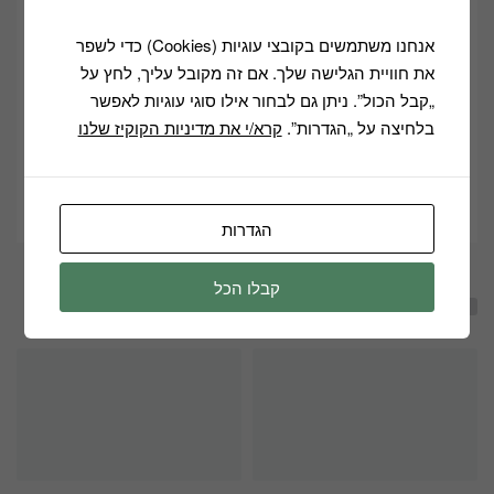
מידות להתקנה: רוחב: 84 ס"מ, עומק 48 ס"מ , גובה 5.5 ס"מ
אנחנו משתמשים בקובצי עוגיות (Cookies) כדי לשפר
את חוויית הגלישה שלך. אם זה מקובל עליך, לחץ על
Description
„קבל הכול”. ניתן גם לבחור אילו סוגי עוגיות לאפשר
בלחיצה על „הגדרות”.
קרא/י את מדיניות הקוקיז שלנו
ND 9063
Categories:
בישול ואפייה
,
כיריים
שיתוף
הגדרות
קבלו הכל