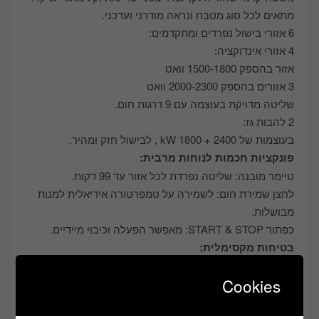
מתאים לכל סוג מטבח ונראה מודרני ועדכני.
6 אזורי בישול נפרדים ומתקדמים:
4 אזורי אינדוקציה:
אזור בהספק 1500-1800 וואט
3 אזורים בהספק 2000-2300 וואט
שליטה מדויקת בעוצמה עם 9 דרגות חום.
2 להבות גז:
בעוצמות של kW 1800 + 2400 , לבישול חזק ומהיר.
פונקציות חכמות לנוחות מרבית:
טיימר מובנה: שליטה נפרדת לכל אזור עד 99 דקות.
לחצן שמירת חום: לשמירה על טמפרטורה אידיאלית למנות
מבושלות.
כפתור START & STOP: מאפשר הפעלה וכיבוי מיידיים.
בטיחות מקסימלית:
נעילת ילדים למניעת שימוש לא רצוי.
Cookies
מנגנון הגנה מפני חימום יתר.
מידות חיצוניות: רוחב: 87.4 ס"מ, עומק: 51 ס"מ , גובה 11.3
ס"מ