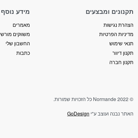
our website
to perform
תקנונים ומבצעים
מידע נוסף
as well as
possible
הצהרת נגישות
מאמרים
during your
מדיניות הפרטיות
משווקים מורשי
visit. If you
תנאי שימוש
החשבון שלי
refuse
these
תקנון דיוור
כתבות
cookies,
תקנון חברה
some
functionality
will
disappear
from the
© Normande 2022 כל הזכויות שמורות.
website.
האתר נבנה ועוצב ע"י
GoDesign
שיווק
By sharing