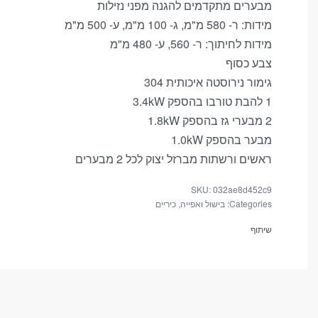
מבערים מתקדמים להגנה מפני נזילות
מידות: ר- 580 מ"מ, ג- 100 מ"מ, ע- 500 מ"מ
מידות לחיתוך: ר- 560, ע- 480 מ"מ
צבע כסוף
גימור נירוסטה איכותית 304
1 להבת טורבו בהספק 3.4kW
2 מבערי גז בהספק 1.8kW
הכרחי
מבער בהספק 1.0kW
These
ראשים ורשתות מברזל יצוק לכל 2 מבערים
cookies
are not
032ae8d452c9
optional.
Categories:
בישול ואפייה
,
כיריים
They
are
שיתוף
needed
for the
website
to
function.