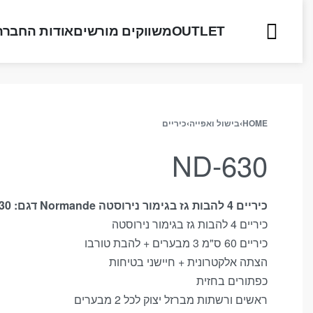
OUTLET
משווקים מורשים
אודות החברה
HOME
›
בישול ואפייה
›
כיריים
ND-630
כיריים 4 להבות גז בגימור נירוסטה Normande דגם: ND-630
כיריים 4 להבות גז בגימור נירוסטה
כיריים 60 ס"מ 3 מבערים + להבת טורבו
הצתה אלקטרונית + חיישני בטיחות
כפתורים בחזית
ראשים ורשתות מברזל יצוק לכל 2 מבערים