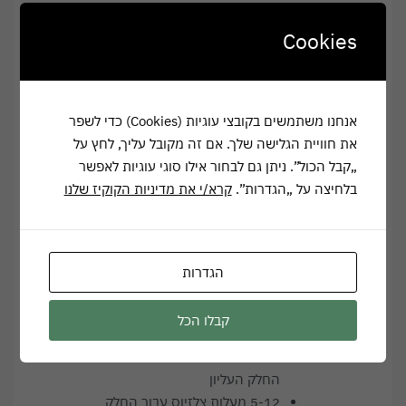
מקרר יין בנוי 60 ס"מ
Cookies
קיבולת בליטרים: 379
שני אזורי טמפרטורה
דלת זכוכית משולבת נירוסטה
*עד 154 בקבוקים
אנחנו משתמשים בקובצי עוגיות (Cookies) כדי לשפר
תצוגה דיגיטלית
את חוויית הגלישה שלך. אם זה מקובל עליך, לחץ על
אזור עליון: מדף עץ משולב
„קבל הכול”. ניתן גם לבחור אילו סוגי עוגיות לאפשר
זכוכית + מדף תצוגה מתקפל
בלחיצה על „הגדרות”.
קרא/י את מדיניות הקוקיז שלנו
מעץ + מדף עץ רגיל
אזור תחתון: 7 מדפי עץ ( כל
המדפים עם מסילות טלסקופיות
הגדרות
מלאות להארכה )
טווח טמפרטורה:
קבלו הכל
12-20 מעלות צלזיוס עבור
החלק העליון
5-12 מעלות צלזיוס עבור החלק