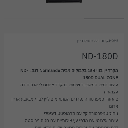
HOME
›
קירור והקפאה
›
מקררי יין
ND-180D
מקרר יין בנוי 154 בקבוקים מבית Normande דגם: ND-
180D DUAL ZONE
עיצוב גמיש המאפשר שימוש כמקרר אינטגרלי או כיחידה
עצמאית
2 אזורי טמפרטורה נפרדים המתאימים ליין לבן / מבעבע או יין
אדום
ניהול טמפרטורה קל עם תרמוסטט דיגיטלי
עיצוב אלגנטי עם מדפי עץ איכותיים עם חזית נירוסטה
דלת נירוסטה עם זכוכית חסינה וידיות מקצועיות