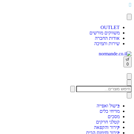
Skip
to
content
OUTLET
משווקים מורשים
אודות החברה
שירות ותמיכה
Open
0
cart
Search
for:
בישול ואפייה
מדיחי כלים
מסכים
קטלני חרקים
קירור והקפאה
קירור וחימום הבית