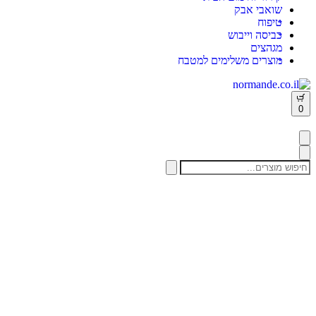
שואבי אבק
טיפוח
הכרחי
כביסה וייבוש
These
מגהצים
cookies
מוצרים משלימים למטבח
are not
optional.
They are
needed
Open
0
for the
cart
website
to
function.
Search
for:
סטטיסטיקות
In order for
us to improve
the website's
functionality
and structure,
based on how
the website is
used.