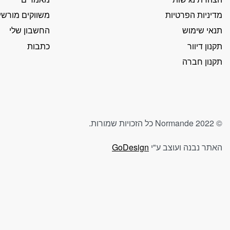
your
interests
מדיניות הפרטיות
משווקים מורשי
and
תנאי שימוש
החשבון שלי
behavior as
תקנון דיוור
כתבות
you visit our
site, you
תקנון חברה
increase the
chance of
seeing
personalized
content and
© Normande 2022 כל הזכויות שמורות.
offers.
האתר נבנה ועוצב ע"י
GoDesign