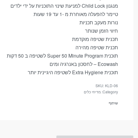
מנגנון Child Lock למניעת שינוי התוכניות על ידי ילדים
טיימר להפעלה מאוחרת מ -1 עד 19 שעות
סטטיסטיקות
נורות מעקב תכניות
In order for
חיווי הזמן שנותר
us to
תכנית שטיפה מוקדמת
improve the
תכנית שטיפה מהירה
website's
functionality
תוכנית Super 50 Minute Program לשטיפה ב 50 דקות
and
Ecowash – לחסכון באנרגיה ומים
structure,
תוכנית Extra Hygiene לשטיפה היגיינית יותר
based on
how the
KLD-06
website is
Category:
מדיחי כלים
used.
שיתוף
חווית
משתמש
In order for