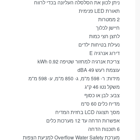
ניתן לכוון את הסלסלה העליונה בכדי לרווח
תאורת LED פנימית
2 ממטרות
חיישן לכלוך
לחצן חצי כמות
נעילת בטיחות ילדים
דירוג אנרגיה E
הכרחי
צריכת אנרגיה למחזור שטיפה kWh 0.92
These
עוצמת רעש dBA 49
cookies
מידות: ר- 598 מ"מ, ג- 850 מ"מ, ע- 598 מ"מ
are not
משקל נטו 46 ק"ג
optional.
They
צבע: לבן או כסוף
are
מדיח כלים 60 ס"מ
needed
מסך תצוגה LCD בחזית המדיח
for the
אפשרות הדחה עד 12 מערכות כלים
website
6 תוכנות הדחה
to
function.
מערכת Overflow Water Safety למניעת הצפות