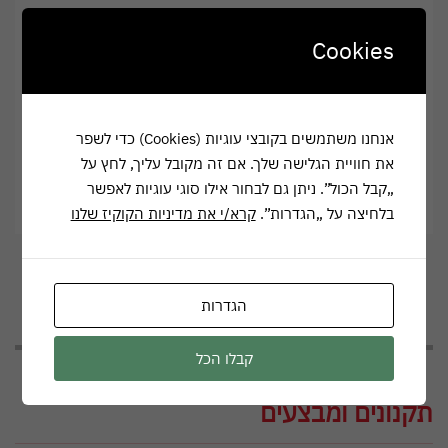
דיסקים נירוסטה
מידות: רוחב 55 , עומק 48 , גובה 44 ס"מ
Cookies
משקל נטו 13 ק"ג
אחרות לשנה על ידי קלינטון סחר
אנחנו משתמשים בקובצי עוגיות (Cookies) כדי לשפר
CY-361-1-1-1
את חוויית הגלישה שלך. אם זה מקובל עליך, לחץ על
Categories:
בלנדר/מעבד/ קוצץ מזון
,
מוצרים משלימים למטבח
„קבל הכול”. ניתן גם לבחור אילו סוגי עוגיות לאפשר
שיתוף
בלחיצה על „הגדרות”.
קרא/י את מדיניות הקוקיז שלנו
הגדרות
קבלו הכל
תקנונים ומבצעים