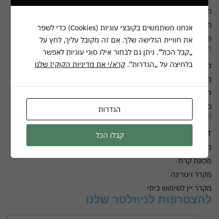
תנאי שימוש
תקנון דיוור
אנחנו משתמשים בקובצי עוגיות (Cookies) כדי לשפר
תקנון חברה
את חוויית הגלישה שלך. אם זה מקובל עליך, לחץ על
מידע נוסף
„קבל הכול”. ניתן גם לבחור אילו סוגי עוגיות לאפשר
בלחיצה על „הגדרות”.
קרא/י את מדיניות הקוקיז שלנו
מאמרים
משווקים מורשים
החשבון שלי
כתבות
הגדרות
מאמרים
OUTLET
קבלו הכל
מכונת כביסה ומייבש
מכונת קרח
מקרר ויטרינה
מקרר יין לשימוש ביתי
להצטרפות לניוזלטר שלנו