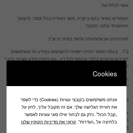
עשוי לכלול את
העמודים באתר בהם ביקרת, משך הצפייה בכל עמוד, מיקומך
הגיאוגרפי ונתוני כתובת
האינטרנט שבאמצעותה גלשת באתר וכיוצ"ב .
7.2 . בעלת האתר תהיה רשאית להשתמש במידע על משתמשים
לצרכים פנימיים בלבד ובכפוף לכל דין,, כגון ניתוח מידע מצרפי בדבר
דפוסי רכישה והתנהגות של משתמשים ו/או ספקים, ולצרכי
Cookies
תחקור תלונות ו/או ביקורות וכן לצרכים שיווקיים לרבות באמצעות
"עוגיות",(Cookies)
אנחנו משתמשים בקובצי עוגיות (Cookies) כדי לשפר
פיקסל של פייסבוק, גוגל אנליטיקס ועוד.
את חוויית הגלישה שלך. אם זה מקובל עליך, לחץ על
הינם קבצים הנוצרים על ידי המכשיר ממנו גלשתם לאתר . באתר
„קבל הכול”. ניתן גם לבחור אילו סוגי עוגיות לאפשר
רשאי להעביר כל מידע הנ"ל לצדדים שלישים ובלבד שהמיע אינו
בלחיצה על „הגדרות”.
קרא/י את מדיניות הקוקיז שלנו
מזהה את המשתמש באופן אישי. המשתמש אינו מחויב למסור