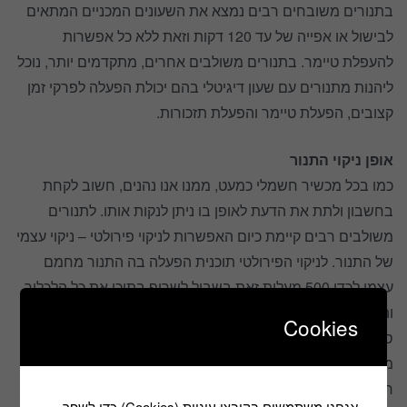
בתנורים משובחים רבים נמצא את השעונים המכניים המתאים
לבישול או אפייה של עד 120 דקות וזאת ללא כל אפשרות
להעפלת טיימר. בתנורים משולבים אחרים, מתקדמים יותר, נוכל
ליהנות מתנורים עם שעון דיגיטלי בהם יכולת הפעלה לפרקי זמן
קצובים, הפעלת טיימר והפעלת תזכורות.
אופן ניקוי התנור
כמו בכל מכשיר חשמלי כמעט, ממנו אנו נהנים, חשוב לקחת
בחשבון ולתת את הדעת לאופן בו ניתן לנקות אותו. לתנורים
משולבים רבים קיימת כיום האפשרות לניקוי פירולטי – ניקוי עצמי
של התנור. לניקוי הפירולטי תוכנית הפעלה בה התנור מחמם
עצמו לכדי 500 מעלות זאת בשביל לשרוף בתוכו את כל הלכלוך
והשומן שהצטבר. לאחר החימום כל מה שנותר הוא להעביר
Cookies
סמרטוט לח כשהתנור מתקרר על מנת לנקות את הפיח שנותר
מתהליך השריפה המבוקר.
חשוב לוודא שפנים התנור העשוי אימייל (חומר צבעוני הנוצר
אנחנו משתמשים בקובצי עוגיות (Cookies) כדי לשפר