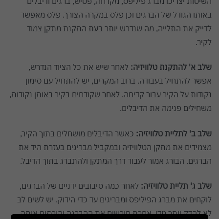
השיטות יצריכו מברג פיליפס, מקדחה, פטיש, ברגים ודיבלים
באותו הגודל של הברגים וכן פלס במקרה הצורך. פלס מאפשר
לדייק את התלייה, מה שנדרש יותר בעת התקנת מתקן צמוד
לקיר.
שלב א' להתקנת טלוויזיה:
לאחר שיש את כל הציוד הנדרש,
אפשר להתחיל בעבודה. ברוב המקרים, יש להתחיל עם סימון
נקודות על הקיר עבור קדיחה. לאחר שקודחים בקיר באותן נקודות,
משחילים פנימה את הדיבלים.
שלב ב' לתליית טלוויזיה:
כאשר הדיבלים מושחלים בתוך הקיר,
מצמידים את מתקן הטלוויזיה ובמקביל מבריגים בעזרת היד את
הברגים. הבורג אמור לעבור דרך המתקן ולהתברג בתוך הדיבל.
שלב ג' תליית טלוויזיה:
לאחר כמה סיבובים ידניים של הברגים,
לוקחים את מברג הפיליפס ומבריגים עד כדי הידוק. יש לשים לב
לא להדק יותר מדי, אחרת חורשים את ההברגה והורסים אותה.